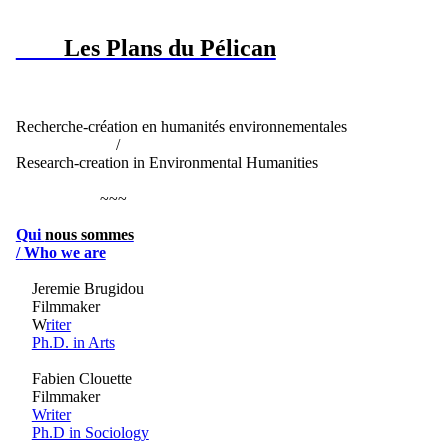
Les Plans du Pélican
Recherche-création en humanités environnementales
/
Research-creation in Environmental Humanities
~~~
Qui
nous sommes
/
Who we are
Jeremie Brugidou
Filmmaker
W
riter
Ph.D. in Arts
Fabien Clouette
Filmmaker
Writer
Ph.D in Sociology