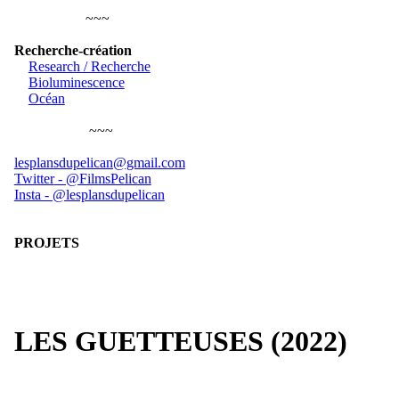
~~~
Recherche-création
Research / Recherche
Bioluminescence
Océan
~~~
lesplansdupelican@gmail.com
Twitter
- @FilmsPelican
Insta - @lesplansdupelican
PROJETS
LES GUETTEUSES (2022)